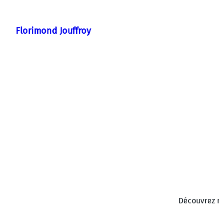
Aller
au
Florimond Jouffroy
contenu
Découvrez m